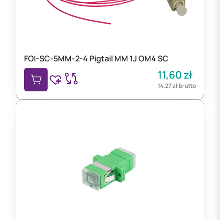
FOI-SC-5MM-2-4 Pigtail MM 1J OM4 SC
11,60
zł
14,27
zł
brutto