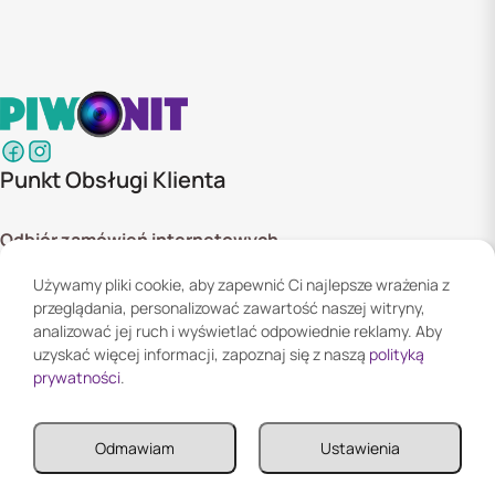
Punkt Obsługi Klienta
Odbiór zamówień internetowych
ul. Szyszkowa 20 bud. 1,
Używamy pliki cookie, aby zapewnić Ci najlepsze wrażenia z
02-285 Warszawa
przeglądania, personalizować zawartość naszej witryny,
Godziny otwarcia:
analizować jej ruch i wyświetlać odpowiednie reklamy. Aby
Pn. - Pt. 08:00 - 16:00
uzyskać więcej informacji, zapoznaj się z naszą
polityką
prywatności
.
Informacje
Odmawiam
Ustawienia
Informacje
Twoje konto