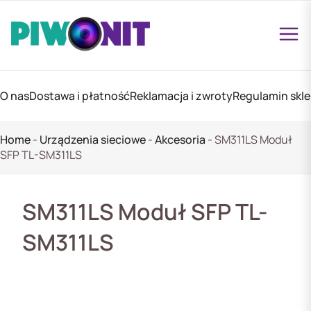
O nas
Dostawa i płatność
Reklamacja i zwroty
Regulamin skl
Home
-
Urządzenia sieciowe
-
Akcesoria
-
SM311LS Moduł
SFP TL-SM311LS
SM311LS Moduł SFP TL-
SM311LS