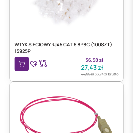
WTYK SIECIOWY RJ45 CAT.6 8P8C (100SZT)
15925P
36,58
zł
27,43
zł
44,99
zł
33,74
zł
brutto