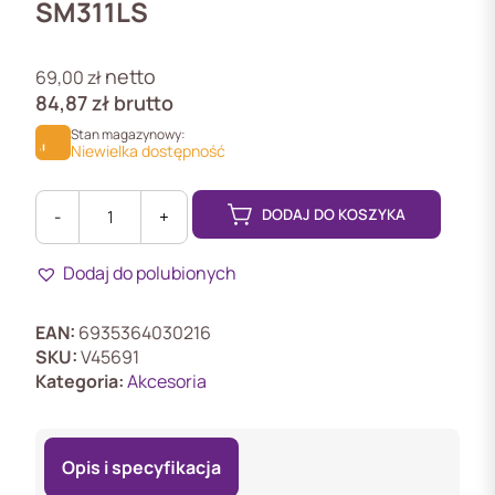
SM311LS
netto
69,00
zł
84,87
zł
brutto
Stan magazynowy:
Niewielka dostępność
DODAJ DO KOSZYKA
-
+
ilość
SM311LS
Dodaj do polubionych
Moduł
SFP
TL-
EAN:
6935364030216
SM311LS
SKU:
V45691
Kategoria:
Akcesoria
Opis i specyfikacja