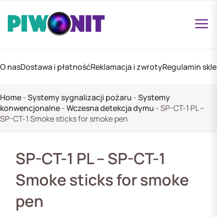
O nas
Dostawa i płatność
Reklamacja i zwroty
Regulamin skl
Home
-
Systemy sygnalizacji pożaru
-
Systemy
konwencjonalne
-
Wczesna detekcja dymu
-
SP-CT-1 PL –
SP-CT-1 Smoke sticks for smoke pen
SP-CT-1 PL – SP-CT-1
Smoke sticks for smoke
pen