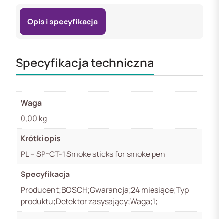
Smoke
sticks
Opis i specyfikacja
for
smoke
pen
Specyfikacja techniczna
Waga
0,00 kg
Krótki opis
PL – SP-CT-1 Smoke sticks for smoke pen
Specyfikacja
Producent;BOSCH;Gwarancja;24 miesiące;Typ
produktu;Detektor zasysający;Waga;1;