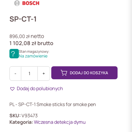
SP-CT-1
netto
896,00
zł
1 102,08
zł
brutto
Stan magazynowy:
Na zamówienie
DODAJ DO KOSZYKA
-
+
ilość
SP-
Dodaj do polubionych
CT-
1
PL
PL - SP-CT-1 Smoke sticks for smoke pen
-
SP-
SKU:
V93473
CT-
Kategoria:
Wczesna detekcja dymu
1