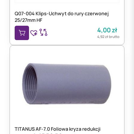
Q07-004 Klips-Uchwyt do rury czerwonej
25/27mm HF
4,00
zł
4,92
zł
brutto
TITANUS AF-7.0 Foliowa kryza redukcji