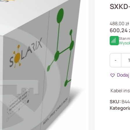
SXKD
488,00
zł
600,24
Stan 
Wysok
-
ilość
SXKD-
Dodaj
5E-
UTP-
PVC
Kabel in
SKU:
B44
Kategori