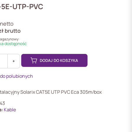
-5E-UTP-PVC
netto
zł
brutto
magazynowy:
a dostępność
DODAJ DO KOSZYKA
+
 do polubionych
stalacyjny Solarix CAT5E UTP PVC Eca 305m/box
43
a:
Kable