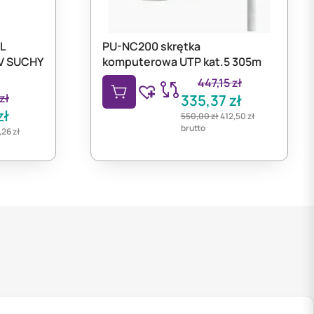
L
PU-NC200 skrętka
V SUCHY
komputerowa UTP kat.5 305m
447,15
zł
zł
335,37
zł
zł
550,00
zł
412,50
zł
brutto
,26
zł