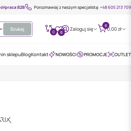
ółpraca B2B
Porozmawiaj z naszym specjalistą:
+48 605 213 709
0
Zaloguj się
0,00
zł
Szukaj
0
0
in sklepu
Blog
Kontakt
NOWOŚCI
PROMOCJE
OUTLET