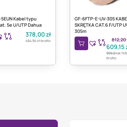
-5EUN Kabel typu
GF-6FTP-E-UV-305 KABE
kat. 5e U/UTP Dahua
SKRĘTKA CAT.6 F/UTP U
305m
378,00
zł
812,20
464,94
zł
brutto
609,15
999,01
zł
749
brutto