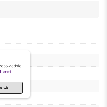
 odpowiednie
atności
.
mawiam