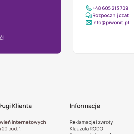
+48 605 213 709
Rozpocznij czat
info@piwonit.pl
ć!
ugi Klienta
Informacje
wień internetowych
Reklamacja i zwroty
 20 bud. 1,
Klauzula RODO