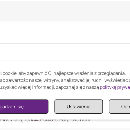
 cookie, aby zapewnić Ci najlepsze wrażenia z przeglądania,
ać zawartość naszej witryny, analizować jej ruch i wyświetlać
uzyskać więcej informacji, zapoznaj się z naszą
polityką pryw
olarix CAT5E UTP PVC Eca 305m/box
gadzam się
Ustawienia
Od
ble-instalacyjne/4443-sxkd-5e-utp-pvc.html