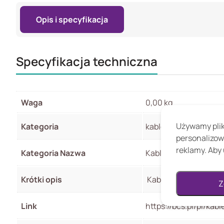
Opis i specyfikacja
Specyfikacja techniczna
Waga
0,00 kg
Używamy pliki
Kategoria
kable-instalacyjne
personalizow
reklamy. Aby 
Kategoria Nazwa
Kable instalacyjne
Krótki opis
Kabel instalacyjny S
Z
Link
https://bcs.pl/pl/ka