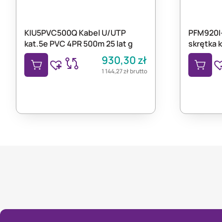
KIU5PVC500Q Kabel U/UTP
PFM920I
kat.5e PVC 4PR 500m 25 lat g
skrętka 
930,30
zł
1 144,27
zł
brutto