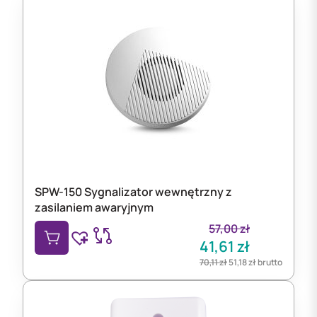
SPW-150 Sygnalizator wewnętrzny z
zasilaniem awaryjnym
57,00
zł
41,61
zł
70,11
zł
51,18
zł
brutto