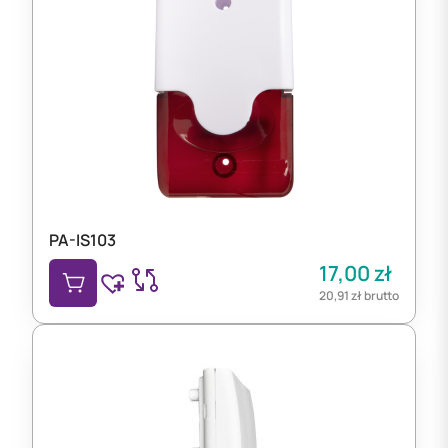
PA-IS103
17,00
zł
20,91
zł
brutto