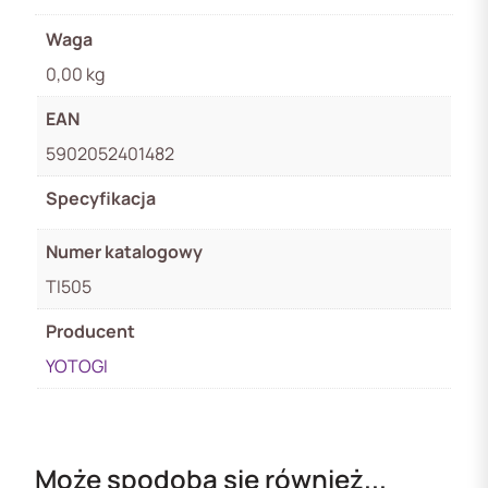
Waga
0,00 kg
EAN
5902052401482
Specyfikacja
Numer katalogowy
TI505
Producent
YOTOGI
Może spodoba się również...