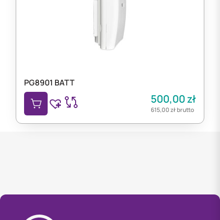
PG8901 BATT
500,00
zł
615,00
zł
brutto