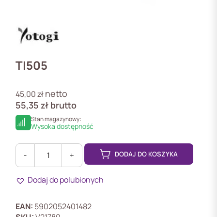
TI505
netto
45,00
zł
55,35
zł
brutto
Stan magazynowy:
Wysoka dostępność
DODAJ DO KOSZYKA
-
+
ilość
TI505
Dodaj do polubionych
Sygnalizator
akustyczny,
wewnętrzny
EAN:
5902052401482
SKU:
V21780