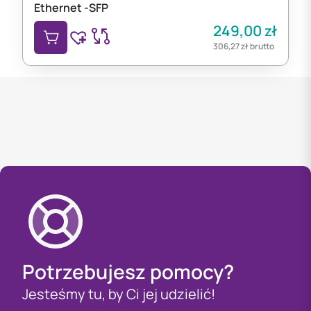
Ethernet -SFP
249,00
zł
306,27
zł
brutto
Potrzebujesz pomocy?
Jesteśmy tu, by Ci jej udzielić!