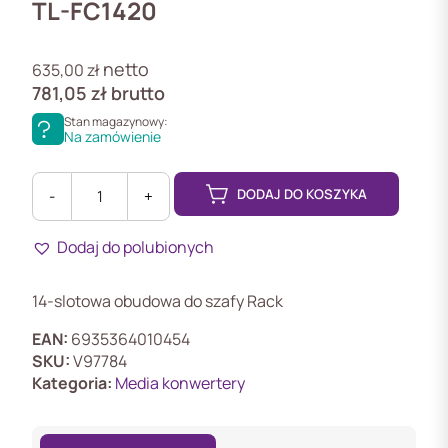
TL-FC1420
netto
635,00
zł
781,05
zł
brutto
Stan magazynowy:
Na zamówienie
DODAJ DO KOSZYKA
-
+
ilość
TL-
Dodaj do polubionych
FC1420
14-
slotowa
14-slotowa obudowa do szafy Rack
obudowa
do
EAN:
6935364010454
szafy
SKU:
V97784
Rack
Kategoria:
Media konwertery