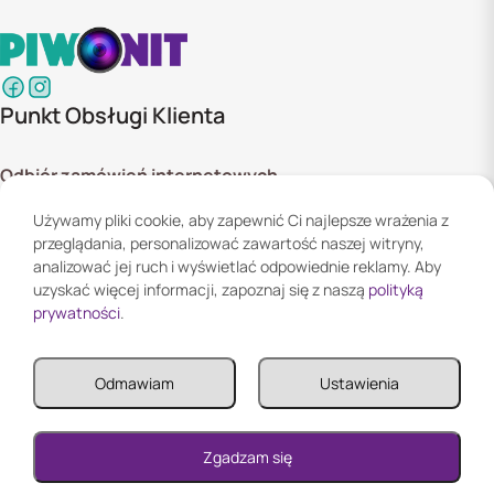
Punkt Obsługi Klienta
Odbiór zamówień internetowych
ul. Szyszkowa 20 bud. 1,
Używamy pliki cookie, aby zapewnić Ci najlepsze wrażenia z
02-285 Warszawa
przeglądania, personalizować zawartość naszej witryny,
Godziny otwarcia:
analizować jej ruch i wyświetlać odpowiednie reklamy. Aby
Pn. - Pt. 08:00 - 16:00
uzyskać więcej informacji, zapoznaj się z naszą
polityką
prywatności
.
Informacje
Odmawiam
Ustawienia
Informacje
Twoje konto
0
Zgadzam się
Reklamacja i zwroty
Twoje konto
0
0