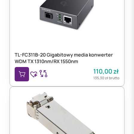
TL-FC311B-20 Gigabitowy media konwerter
WDM TX 1310nm/RX 1550nm
110,00
zł
135,30
zł
brutto