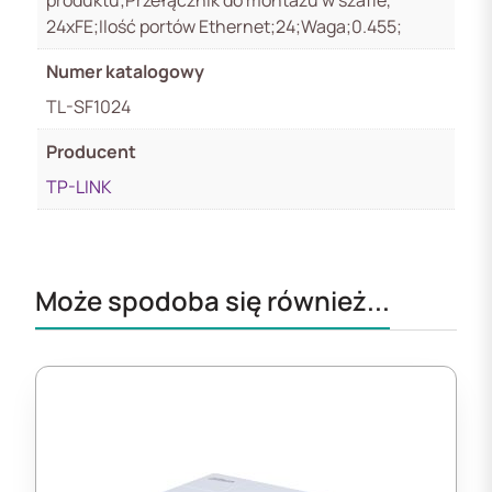
produktu;Przełącznik do montażu w szafie,
24xFE;Ilość portów Ethernet;24;Waga;0.455;
Numer katalogowy
TL-SF1024
Producent
TP-LINK
Może spodoba się również...