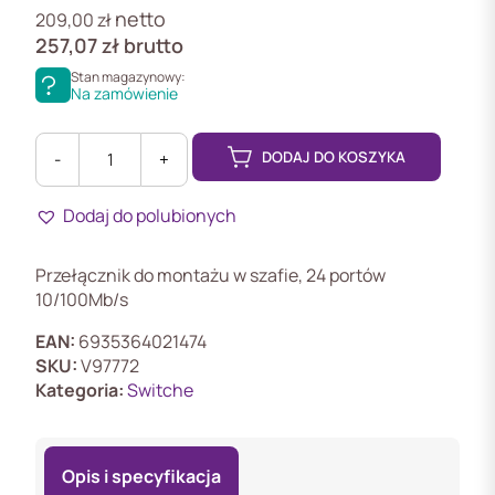
netto
209,00
zł
257,07
zł
brutto
Stan magazynowy:
Na zamówienie
DODAJ DO KOSZYKA
-
+
ilość
TL-
Dodaj do polubionych
SF1024
Przełącznik
do
Przełącznik do montażu w szafie, 24 portów
montażu
10/100Mb/s
w
szafie,
EAN:
6935364021474
24xFE
SKU:
V97772
Kategoria:
Switche
Opis i specyfikacja