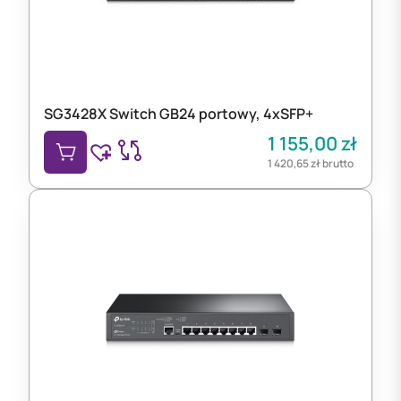
SG3428X Switch GB24 portowy, 4xSFP+
1 155,00
zł
1 420,65
zł
brutto