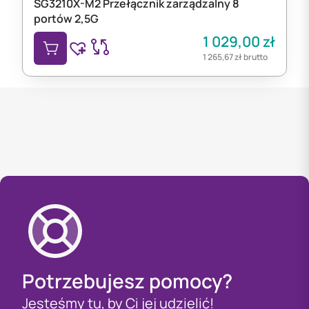
SG3210X-M2 Przełącznik zarządzalny 8
portów 2,5G
1 029,00
zł
1 265,67
zł
brutto
Potrzebujesz pomocy?
Jesteśmy tu, by Ci jej udzielić!