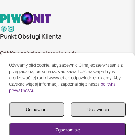
Punkt Obsługi Klienta
Odbiór zamówień internetowych
ul. Szyszkowa 20 bud. 1,
Używamy pliki cookie, aby zapewnić Ci najlepsze wrażenia z
02-285 Warszawa
przeglądania, personalizować zawartość naszej witryny,
Godziny otwarcia:
analizować jej ruch i wyświetlać odpowiednie reklamy. Aby
Pn. - Pt. 08:00 - 16:00
uzyskać więcej informacji, zapoznaj się z naszą
polityką
prywatności
.
Informacje
Odmawiam
Ustawienia
Informacje
Twoje konto
0
Zgadzam się