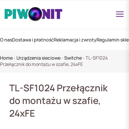
O nas
Dostawa i płatność
Reklamacja i zwroty
Regulamin skl
Home
-
Urządzenia sieciowe
-
Switche
-
TL-SF1024
Przełącznik do montażu w szafie, 24xFE
TL-SF1024 Przełącznik
do montażu w szafie,
24xFE