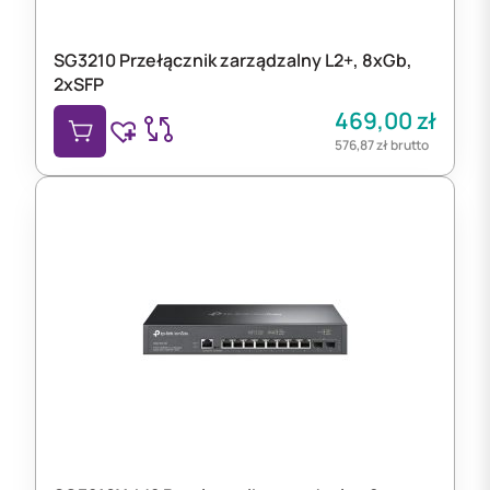
SG3210 Przełącznik zarządzalny L2+, 8xGb,
2xSFP
469,00
zł
576,87
zł
brutto