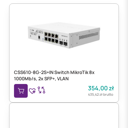
CSS610-8G-2S+IN Switch MikroTik 8x
1000Mb/s, 2x SFP+, VLAN
354,00
zł
435,42
zł
brutto