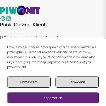
Punkt Obsługi Klienta
Odbiór zamówień internetowych
ul. Szyszkowa 20 bud. 1,
Używamy pliki cookie, aby zapewnić Ci najlepsze wrażenia z
02-285 Warszawa
przeglądania, personalizować zawartość naszej witryny,
Godziny otwarcia:
analizować jej ruch i wyświetlać odpowiednie reklamy. Aby
Pn. - Pt. 08:00 - 16:00
uzyskać więcej informacji, zapoznaj się z naszą
polityką
prywatności
.
Informacje
Odmawiam
Ustawienia
Informacje
Twoje konto
0
Zgadzam się
Reklamacja i zwroty
0
Twoje konto
0