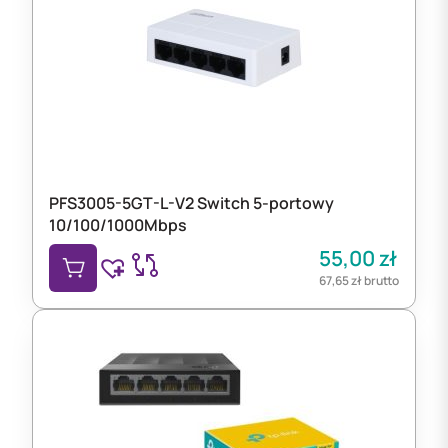
PFS3005-5GT-L-V2 Switch 5-portowy
10/100/1000Mbps
55,00
zł
67,65
zł
brutto