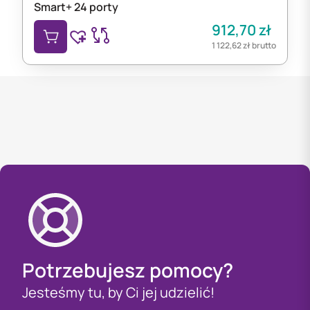
Smart+ 24 porty
912,70
zł
1 122,62
zł
brutto
Potrzebujesz pomocy?
Jesteśmy tu, by Ci jej udzielić!