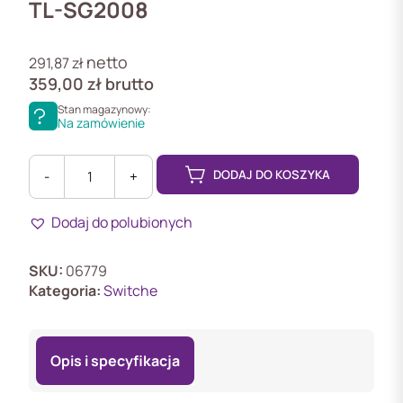
TL-SG2008
netto
291,87
zł
359,00
zł
brutto
Stan magazynowy:
Na zamówienie
DODAJ DO KOSZYKA
-
+
ilość
TL-
Dodaj do polubionych
SG2008
SWITCH
TP-
SKU:
06779
LINK
Kategoria:
Switche
TL-
SG2008
Opis i specyfikacja