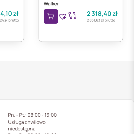
Walker
44,10
zł
2 318,40
zł
,24
zł
brutto
2 851,63
zł
brutto
Pn. - Pt.: 08:00 - 16:00
Usługa chwilowo
niedostępna