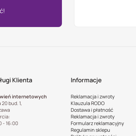
ć!
ugi Klienta
Informacje
wień internetowych
Reklamacja i zwroty
 20 bud. 1,
Klauzula RODO
zawa
Dostawa i płatność
rcia:
Reklamacja i zwroty
0 - 16:00
Formularz reklamacyjny
Regulamin sklepu