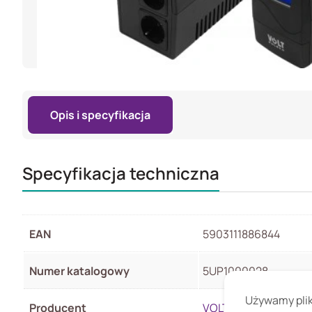
Opis i specyfikacja
Specyfikacja techniczna
EAN
5903111886844
Numer katalogowy
5UP1000028
Używamy pliki
Producent
VOLT POLSKA