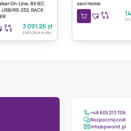
ker On-Line, 8X IEC
serii Home
, USB/RS-232, RACK
1
ER
177
3 091,26
zł
3 802,25
zł
brutto
+48 605 213 709
Rozpocznij czat
info@piwonit.pl