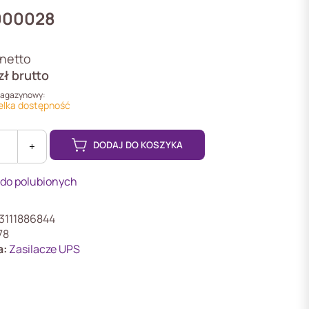
000028
netto
zł
brutto
magazynowy:
elka dostępność
DODAJ DO KOSZYKA
+
 do polubionych
S
3111886844
600W
78
a:
Zasilacze UPS