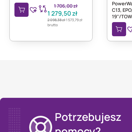
PowerWal
1 706,00
zł
C13, EPO
1 279,50
zł
19"/TOW
2 098,38
zł
1 573,79
zł
brutto
Potrzebujesz
pomocy?