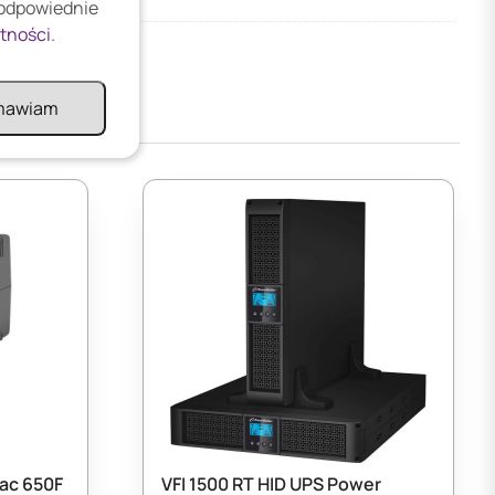
 odpowiednie
atności
.
mawiam
ac 650F
VFI 1500 RT HID UPS Power