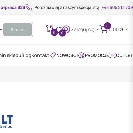
ółpraca B2B
Porozmawiaj z naszym specjalistą:
+48 605 213 709
0
Zaloguj się
0,00
zł
Szukaj
0
0
in sklepu
Blog
Kontakt
NOWOŚCI
PROMOCJE
OUTLET