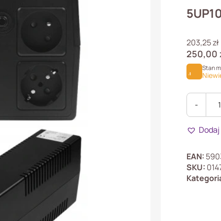
5UP1
203,25
zł
250,00
Stan 
Niewi
-
ilość
UPS
Dodaj
Zasilacz
awaryjny
MicroUP
EAN:
590
1000VA/
SKU:
014
1x9Ah
Kategori