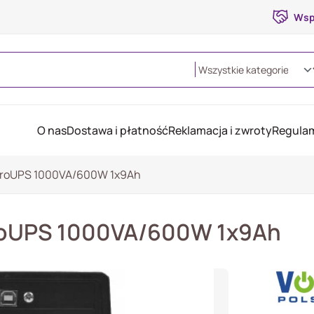
Wsp
O nas
Dostawa i płatność
Reklamacja i zwroty
Regulam
icroUPS 1000VA/600W 1x9Ah
croUPS 1000VA/600W 1x9Ah