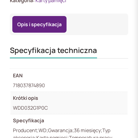
Kategoria:
Karty pamięci
Opis i specyfikacja
Specyfikacja techniczna
EAN
718037874890
Krótki opis
WDD032G1P0C
Specyfikacja
Producent;WD;Gwarancja;36 miesięcy;Typ
akcesoria;Karta pamięci;Temperatura pracy