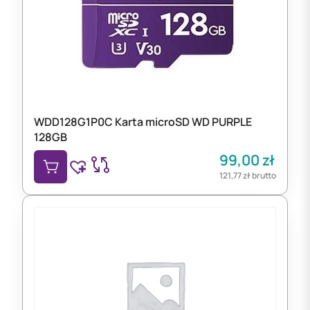
WDD128G1P0C Karta microSD WD PURPLE
128GB
99,00
zł
121,77
zł
brutto