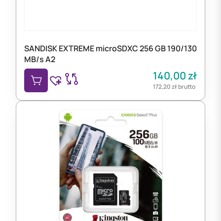
SANDISK EXTREME microSDXC 256 GB 190/130
MB/s A2
140,00
zł
172,20
zł
brutto