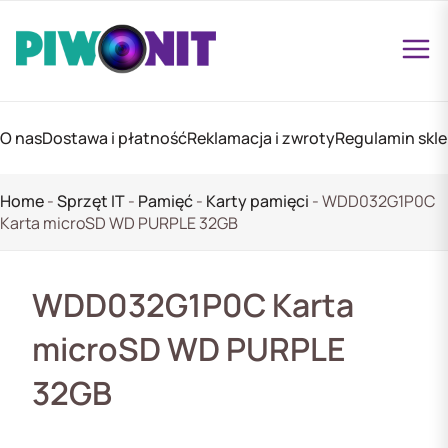
O nas
Dostawa i płatność
Reklamacja i zwroty
Regulamin skl
Home
-
Sprzęt IT
-
Pamięć
-
Karty pamięci
-
WDD032G1P0C
Karta microSD WD PURPLE 32GB
WDD032G1P0C Karta
microSD WD PURPLE
32GB