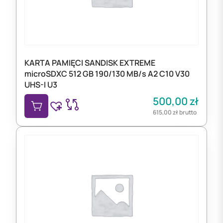
KARTA PAMIĘCI SANDISK EXTREME
microSDXC 512 GB 190/130 MB/s A2 C10 V30
UHS-I U3
500,00
zł
615,00
zł
brutto