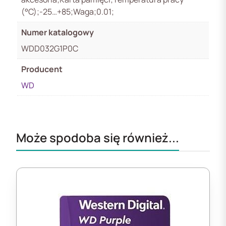
(°C);-25…+85;Waga;0.01;
Numer katalogowy
WDD032G1P0C
Producent
WD
Może spodoba się również...