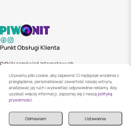
Punkt Obsługi Klienta
Odbiór zamówień internetowych
ul. Szyszkowa 20 bud. 1,
Używamy pliki cookie, aby zapewnić Ci najlepsze wrażenia z
02-285 Warszawa
przeglądania, personalizować zawartość naszej witryny,
Godziny otwarcia:
analizować jej ruch i wyświetlać odpowiednie reklamy. Aby
Pn. - Pt. 08:00 - 16:00
uzyskać więcej informacji, zapoznaj się z naszą
polityką
prywatności
.
Informacje
Odmawiam
Ustawienia
Informacje
Twoje konto