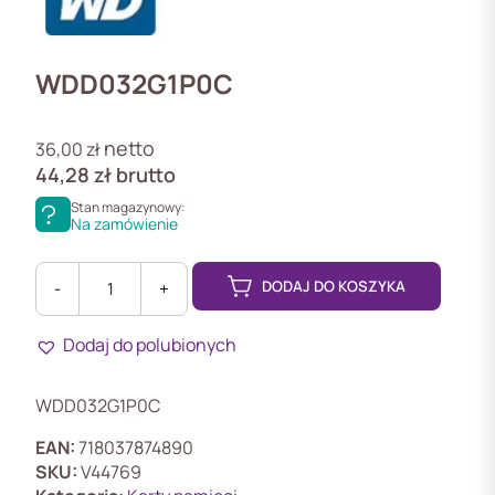
WDD032G1P0C
netto
36,00
zł
44,28
zł
brutto
Stan magazynowy:
Na zamówienie
DODAJ DO KOSZYKA
-
+
ilość
WDD032G1P0C
Dodaj do polubionych
Karta
microSD
WD
WDD032G1P0C
PURPLE
32GB
EAN:
718037874890
SKU:
V44769