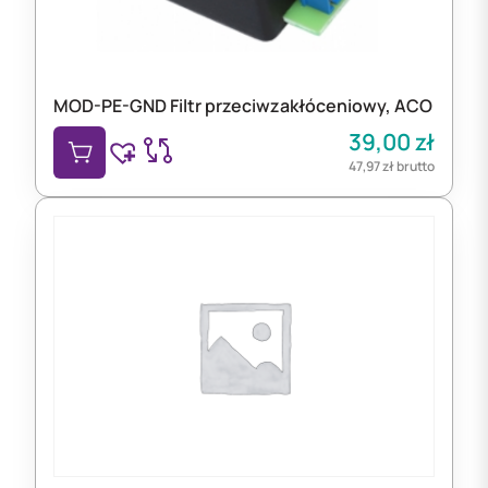
MOD-PE-GND Filtr przeciwzakłóceniowy, ACO
39,00
zł
47,97
zł
brutto