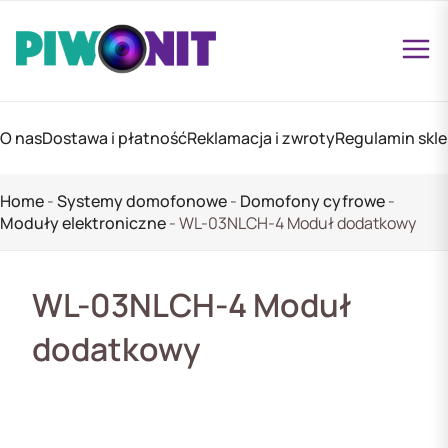
O nas
Dostawa i płatność
Reklamacja i zwroty
Regulamin skl
Home
-
Systemy domofonowe
-
Domofony cyfrowe
-
Moduły elektroniczne
-
WL-03NLCH-4 Moduł dodatkowy
WL-03NLCH-4 Moduł
dodatkowy