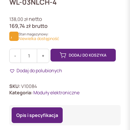
WL-03NLCH-4
netto
138,00
zł
169,74
zł
brutto
Stan magazynowy:
Niewielka dostępność
DODAJ DO KOSZYKA
-
+
ilość
WL-
Dodaj do polubionych
03NLCH-
4
Moduł
SKU:
V10084
dodatkowy
Kategoria:
Moduły elektroniczne
Opis i specyfikacja