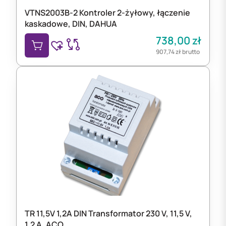
VTNS2003B-2 Kontroler 2-żyłowy, łączenie
kaskadowe, DIN, DAHUA
738,00
zł
907,74
zł
brutto
TR 11,5V 1,2A DIN Transformator 230 V, 11,5 V,
1,2 A, ACO