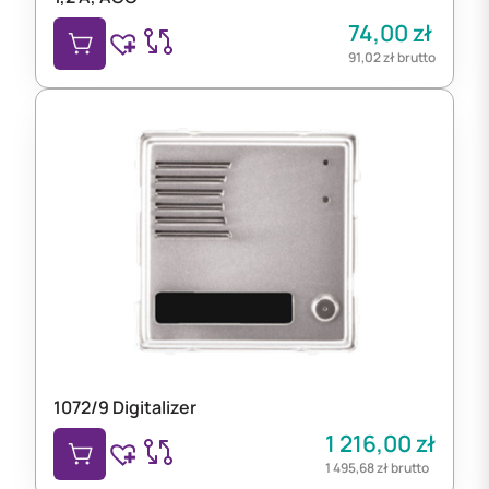
74,00
zł
91,02
zł
brutto
1072/9 Digitalizer
1 216,00
zł
1 495,68
zł
brutto