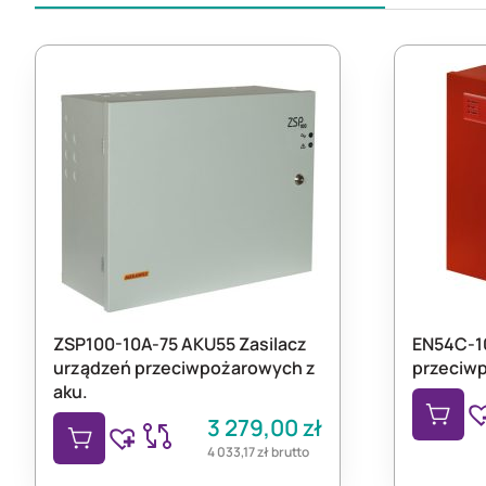
ZSP100-10A-75 AKU55 Zasilacz
EN54C-10
urządzeń przeciwpożarowych z
przeciw
aku.
3 279,00
zł
4 033,17
zł
brutto