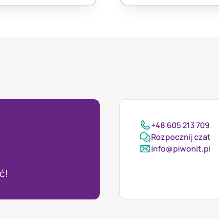
+48 605 213 709
Rozpocznij czat
info@piwonit.pl
ć!