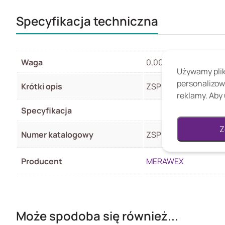
Specyfikacja techniczna
Waga
0,00 kg
Używamy pliki
personalizow
Krótki opis
ZSP100-7.5A-40 AKU
reklamy. Aby 
Specyfikacja
Z
Numer katalogowy
ZSP100-7.5A-40 AKU
Producent
MERAWEX
Może spodoba się również...