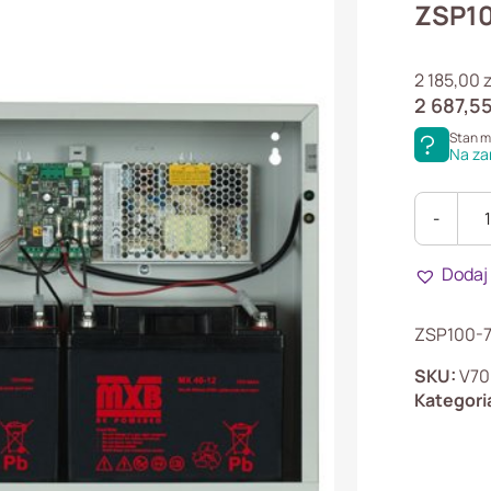
ZSP10
2 185,00
z
2 687,5
Stan 
Na za
-
ilość
ZSP100-
Dodaj
7.5A-
40
AKU26
ZSP100-7
Zasilacz
urządzeń
SKU:
V70
przeciwp
Kategori
z
aku.