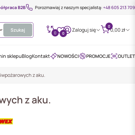
ółpraca B2B
Porozmawiaj z naszym specjalistą:
+48 605 213 709
0
Zaloguj się
0,00
zł
Szukaj
0
0
in sklepu
Blog
Kontakt
NOWOŚCI
PROMOCJE
OUTLET
iwpożarowych z aku.
wych z aku.