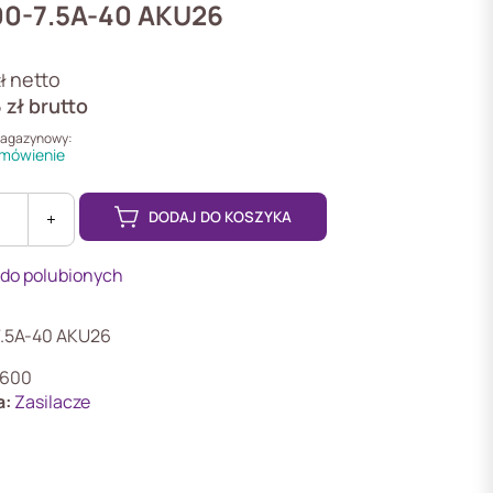
0-7.5A-40 AKU26
netto
ł
5
zł
brutto
magazynowy:
mówienie
DODAJ DO KOSZYKA
+
 do polubionych
.5A-40 AKU26
600
ożarowych
a:
Zasilacze