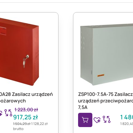
A28 Zasilacz urządzeń
ZSP100-7.5A-75 Zasilacz
pożarowych
urządzeń przeciwpożar
7,5A
1 223,00
zł
917,25
zł
1 4
1 504,29
zł
1 128,22
zł
1 820,4
brutto