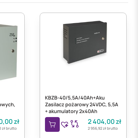
KBZB-40/5,5A/40Ah+Aku
owych,
Zasilacz pożarowy 24VDC, 5,5A
+ akumulatory 2x40Ah
80,00
zł
2 404,00
zł
0
zł
brutto
2 956,92
zł
brutto