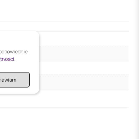
 odpowiednie
atności
.
mawiam