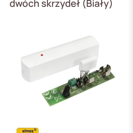
dwóch skrzydeł (Biały)