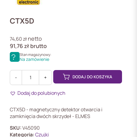
CTX5D
netto
74,60
zł
91,76
zł
brutto
Stan magazynowy:
Na zamówienie
DODAJ DO KOSZYKA
-
+
ilość
CTX5D
Dodaj do polubionych
Bezprzewodowy
magnetyczny
detektor
CTX5D - magnetyczny detektor otwarcia i
otwarcia
zamknięcia dwóch skrzydeł - ELMES
i
zamknięcia
SKU:
V45090
dwóch
Kategoria:
Czujki