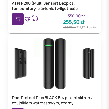
ATPH-200 (Multi Sensor) Bezp cz.
temperatury, ciśnienia i wilgotności
350,00
zł
255,50
zł
430,50
zł
314,27
zł
brutto
DoorProtect Plus BLACK Bezp. kontaktron z
czujnikiem wstrząsowym, czarny