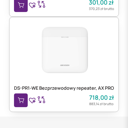
301,00
zł
370,23
zł
brutto
DS-PR1-WE Bezprzewodowy repeater, AX PRO
718,00
zł
883,14
zł
brutto