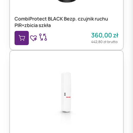
CombiProtect BLACK Bezp. czujnik ruchu
PIR+zbicia szkła
360,00
zł
442,80
zł
brutto