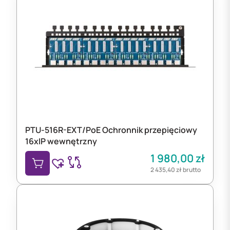
PTU-516R-EXT/PoE Ochronnik przepięciowy
16xIP wewnętrzny
1 980,00
zł
2 435,40
zł
brutto