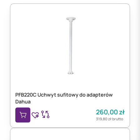
PFB220C Uchwyt sufitowy do adapterów
Dahua
260,00
zł
319,80
zł
brutto