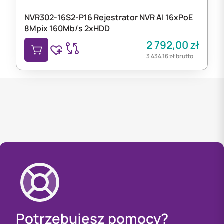
NVR302-16S2-P16 Rejestrator NVR AI 16xPoE
8Mpix 160Mb/s 2xHDD
2 792,00
zł
3 434,16
zł
brutto
Potrzebujesz pomocy?