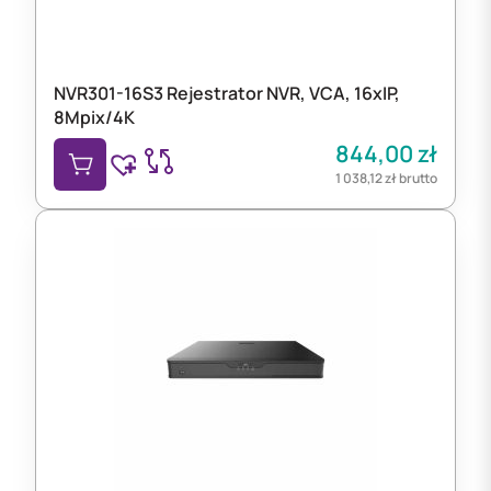
NVR301-16S3 Rejestrator NVR, VCA, 16xIP,
8Mpix/4K
844,00
zł
1 038,12
zł
brutto