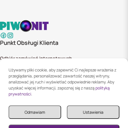
Punkt Obsługi Klienta
Odbiór zamówień internetowych
ul. Szyszkowa 20 bud. 1,
Używamy pliki cookie, aby zapewnić Ci najlepsze wrażenia z
02-285 Warszawa
przeglądania, personalizować zawartość naszej witryny,
Godziny otwarcia:
analizować jej ruch i wyświetlać odpowiednie reklamy. Aby
Pn. - Pt. 08:00 - 16:00
uzyskać więcej informacji, zapoznaj się z naszą
polityką
prywatności
.
Informacje
Odmawiam
Ustawienia
Informacje
Twoje konto