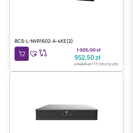
BCS-L-NVR1602-A-4KE(2)
1 905,00
zł
952,50
zł
2 343,15
zł
1 171,58
zł
brutto