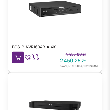
BCS-P-NVR1604R-A-4K-III
4 455,00
zł
2 450,25
zł
5 479,65
zł
3 013,81
zł
brutto