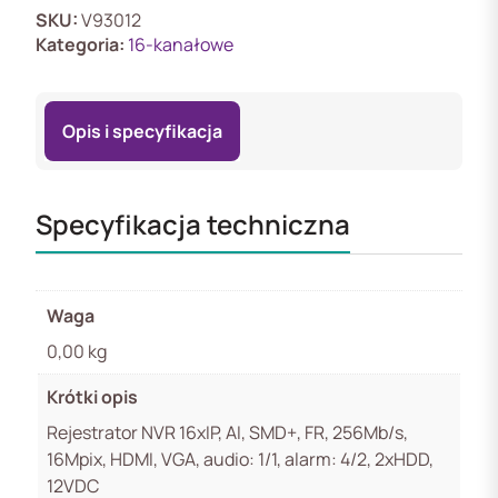
AI
SKU:
V93012
256Mb/s
Kategoria:
16-kanałowe
16Mpix
2xHDD
12V
Opis i specyfikacja
Specyfikacja techniczna
Waga
0,00 kg
Krótki opis
Rejestrator NVR 16xIP, AI, SMD+, FR, 256Mb/s,
16Mpix, HDMI, VGA, audio: 1/1, alarm: 4/2, 2xHDD,
12VDC