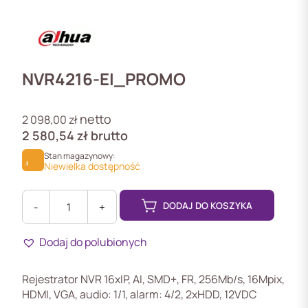
NVR4216-EI_PROMO
netto
2 098,00
zł
2 580,54
zł
brutto
Stan magazynowy:
Niewielka dostępność
DODAJ DO KOSZYKA
-
+
ilość
NVR4216-
Dodaj do polubionych
EI-
PROMO
Rejestrator
Rejestrator NVR 16xIP, AI, SMD+, FR, 256Mb/s, 16Mpix,
NVR
HDMI, VGA, audio: 1/1, alarm: 4/2, 2xHDD, 12VDC
16xIP