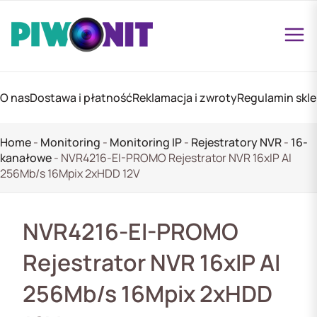
O nas
Dostawa i płatność
Reklamacja i zwroty
Regulamin skl
Home
-
Monitoring
-
Monitoring IP
-
Rejestratory NVR
-
16-
kanałowe
-
NVR4216-EI-PROMO Rejestrator NVR 16xIP AI
256Mb/s 16Mpix 2xHDD 12V
NVR4216-EI-PROMO
Rejestrator NVR 16xIP AI
256Mb/s 16Mpix 2xHDD